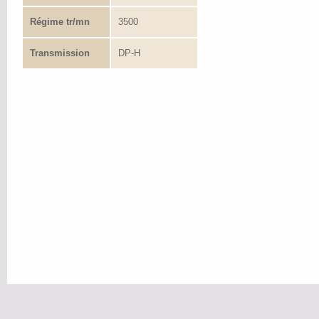
Régime tr/mn
3500
Transmission
DP-H