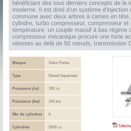
bénéficiant des tous derniers concepts de la t
moderne. Il est doté d’un système d’injection
commune avec deux arbres à cames en tête,
cylindre, turbo compresseur, compresseur et
température. un couple massif à bas régime 
compresseur mécanique procure une forte acc
vitesses au delà de 50 nœuds, transmission
Marque
Volvo Penta
Type
Diesel Aquamatic
Puissance
(cv)
330 cv
Puissance
(kw)
243 kw
Nbr de cylindres
6
Téléchar
Cylindrée
5500 cc